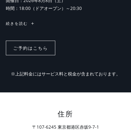
開催日：2026年8月8日（土）
時間：18:00（ドアオープン）～20:30
神
続きを読む
宮
外
苑
花
火
ご予約はこちら
大
会
特
別
プ
ラ
※上記料金にはサービス料と税金が含まれております。
ン
住所
〒107-6245 東京都港区赤坂9-7-1